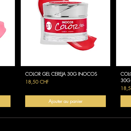
Aperçu rapide
COLOR GEL CEREJA 30G INOCOS
COL
30G
Prix
18,50 CHF
Prix
18,5
Ajouter au panier