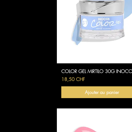
Aperçu rapide
COLOR GEL MIRTILO 30G INOC
Prix
18,50 CHF
Ajouter au panier