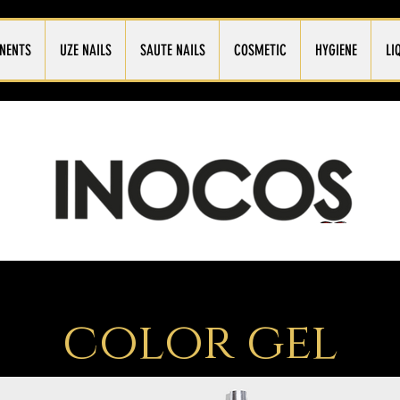
NENTS
UZE NAILS
SAUTE NAILS
COSMETIC
HYGIENE
LI
color gel