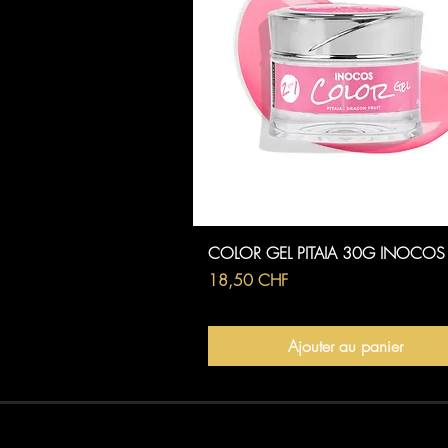
Aperçu rapide
COLOR GEL PITAIA 30G INOCOS
Prix
18,50 CHF
Ajouter au panier