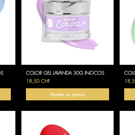
Aperçu rapide
OS
COLOR GEL LAVANDA 30G INOCOS
COL
Prix
Prix
18,50 CHF
18,5
Ajouter au panier