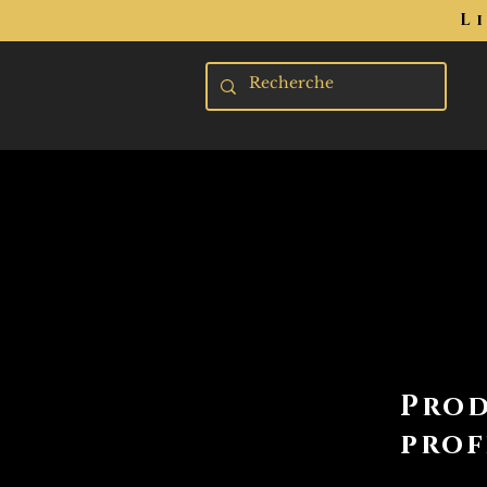
L
Prod
prof