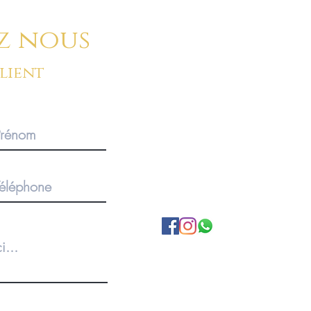
z nous
client
BOUTIQUE SUR RENDEZ-V
Pour des commandes importan
produits, merci de privilégier 
1920 Martigny, Valais, SUISS
A propos de nous
Politique de Confidentialité