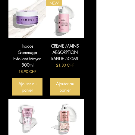
NEW
Inocos
CREME MAINS
Gommage
ABSORPTION
Exfoliant Moyen
RAPIDE 500ML
500ml
Prix
21,30 CHF
Prix
18,90 CHF
Ajouter au
Ajouter au
panier
panier