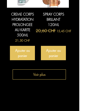
CREME CORPS
SPRAY CORPS
HYDRATATION
BRILLANT
PROLONGEE
120ML
AU KARITE
Prix original
Prix promotionnel
20,60 CHF
15,45 CHF
500ML
Prix
21,30 CHF
Ajouter au
Ajouter au
panier
panier
Voir plus