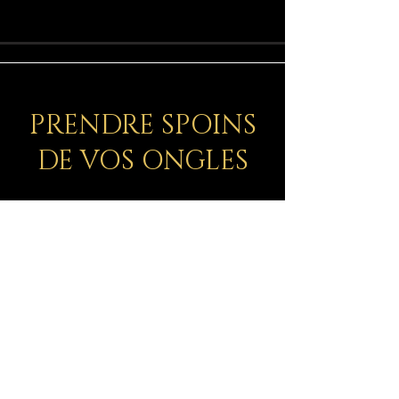
PRENDRE SPOINS
DE VOS ONGLES
Les produits cosmétiques de la
gamme INOCOS proposés par
ChicAchic pour vos ongles incluent
:
Soins Cuticules:
Des produits
spécialement formulés pour nourrir et
hydrater les cuticules, aidant à maintenir
des ongles et des cuticules sains.
Soins Ongles:
Des produits dédiés au soin