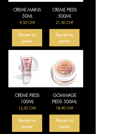
CREME MAINS
CREME PIEDS
50ML
500ML
Prix
Prix
9,50 CHF
21,30 CHF
Ajouter au
Ajouter au
panier
panier
CREME PIEDS
GOMMAGE
100ML
PIEDS 500ML
Prix
Prix
12,50 CHF
18,90 CHF
Ajouter au
Ajouter au
panier
panier