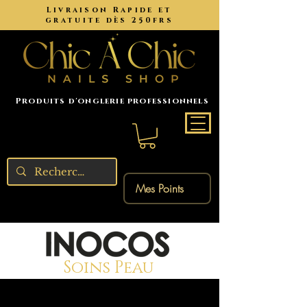
Livraison Rapide et
gratuite dès 250frs
Produits d'onglerie professionnels
Mes Points
Soins Peau