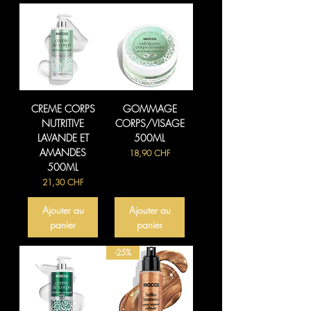
CREME CORPS
GOMMAGE
NUTRITIVE
CORPS/VISAGE
LAVANDE ET
500ML
AMANDES
Prix
18,90 CHF
500ML
Prix
21,30 CHF
Ajouter au
Ajouter au
panier
panier
-25%