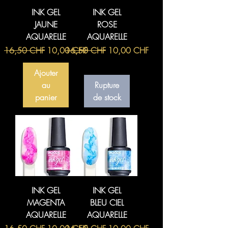
INK GEL
INK GEL
JAUNE
ROSE
AQUARELLE
AQUARELLE
Prix original
Prix promotionnel
Prix original
Prix promotionnel
16,50 CHF
10,00 CHF
16,50 CHF
10,00 CHF
Ajouter
au
Rupture
panier
de stock
INK GEL
INK GEL
MAGENTA
BLEU CIEL
AQUARELLE
AQUARELLE
Prix original
Prix promotionnel
Prix original
Prix promotionnel