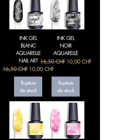
INK GEL
INK GEL
BLANC
NOIR
AQUARELLE
AQUARELLE
NAIL ART
Prix original
Prix promotionnel
16,50 CHF
10,00 CHF
Prix original
Prix promotionnel
16,50 CHF
10,00 CHF
Rupture
Rupture
de stock
de stock