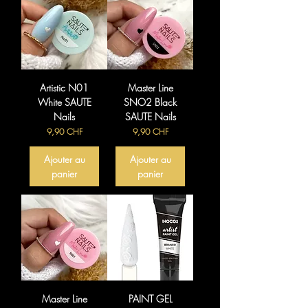
Artistic N01
Master Line
White SAUTE
SNO2 Black
Nails
SAUTE Nails
Prix
Prix
9,90 CHF
9,90 CHF
Ajouter au
Ajouter au
panier
panier
Master Line
PAINT GEL