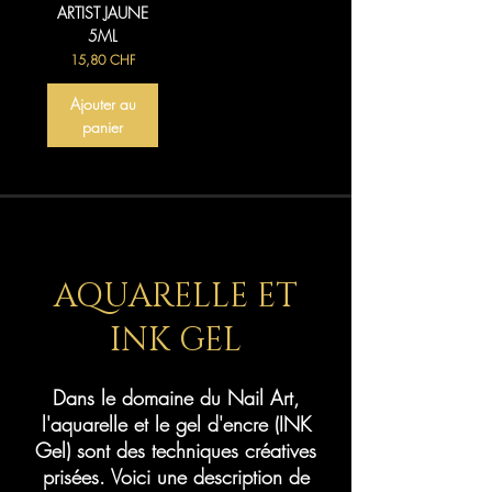
ARTIST JAUNE
5ML
Prix
15,80 CHF
Ajouter au
panier
AQUARELLE ET
INK GEL
Dans le domaine du Nail Art,
l'aquarelle et le gel d'encre (INK
Gel) sont des techniques créatives
prisées. Voici une description de