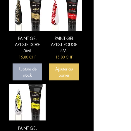
PAINT GEL
PAINT GEL
ARTISTE DORE
ARTIST ROUGE
5ML
5ML
Prix
Prix
15,80 CHF
15,80 CHF
Rupture de
Ajouter au
stock
panier
PAINT GEL