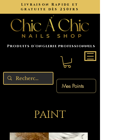
Livraison Rapide et
gratuite dès 250frs
Produits d'onglerie professionnels
Mes Points
PAINT