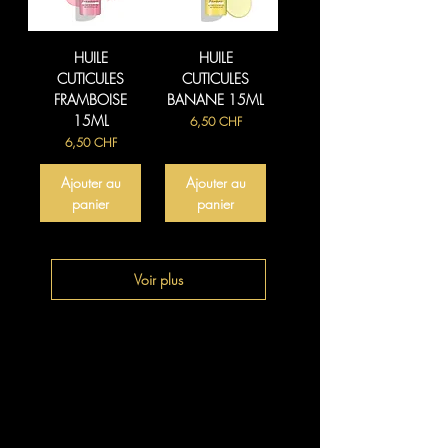
HUILE
HUILE
CUTICULES
CUTICULES
FRAMBOISE
BANANE 15ML
15ML
Prix
6,50 CHF
Prix
6,50 CHF
Ajouter au
Ajouter au
panier
panier
Voir plus