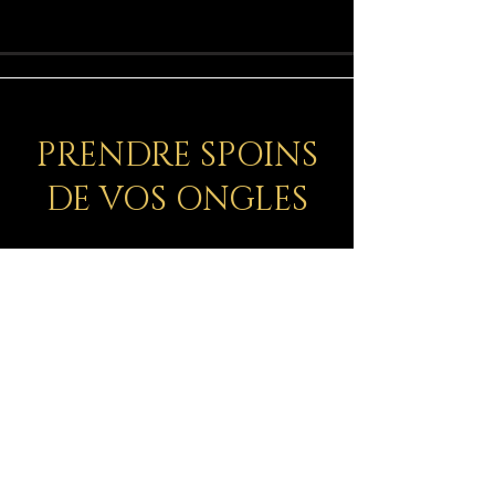
PRENDRE SPOINS
DE VOS ONGLES
Les produits cosmétiques de la
gamme INOCOS proposés par
ChicAchic pour vos ongles incluent
:
Soins Cuticules:
Des produits
spécialement formulés pour nourrir et
hydrater les cuticules, aidant à maintenir
des ongles et des cuticules sains.
Soins Ongles:
Des produits dédiés au soin