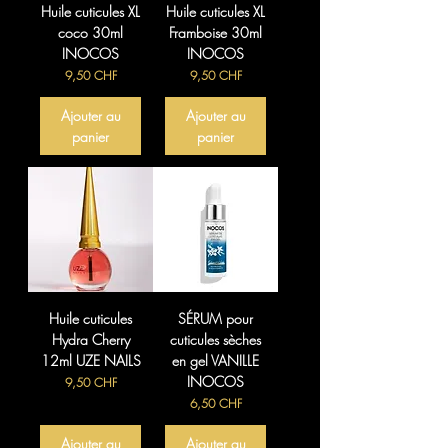
Huile cuticules XL
Huile cuticules XL
coco 30ml
Framboise 30ml
INOCOS
INOCOS
Prix
Prix
9,50 CHF
9,50 CHF
Ajouter au
Ajouter au
panier
panier
Huile cuticules
SÉRUM pour
Hydra Cherry
cuticules sèches
12ml UZE NAILS
en gel VANILLE
INOCOS
Prix
9,50 CHF
Prix
6,50 CHF
Ajouter au
Ajouter au