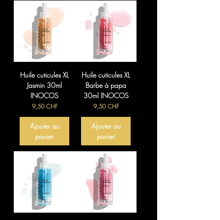
Huile cuticules XL
Huile cuticules XL
Jasmin 30ml
Barbe à papa
INOCOS
30ml INOCOS
Prix
Prix
9,50 CHF
9,50 CHF
Ajouter au
Ajouter au
panier
panier