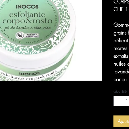
CORPS
CHF 1
Gomma
grains 
délicat
mortes 
extrait
huiles 
lavand
conçu p
Quantité
Ajout