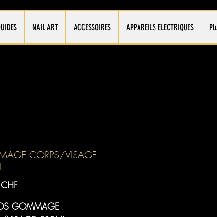
QUIDES
NAIL ART
ACCESSOIRES
APPAREILS ELECTRIQUES
Pl
AGE CORPS/VISAGE
L
Prix
 CHF
OS GOMMAGE