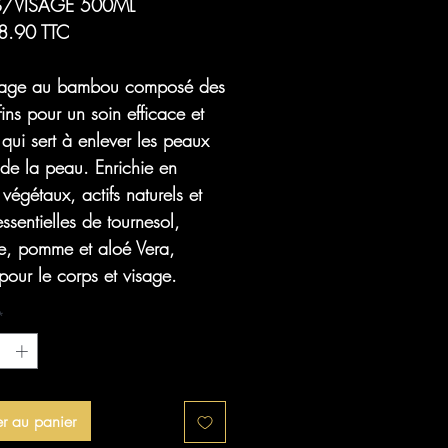
/VISAGE 500ML
8.90 TTC
ge au bambou composé des
fins pour un soin efficace et
 qui sert à enlever les peaux
de la peau. Enrichie en
s végétaux, actifs naturels et
essentielles de tournesol,
e, pomme et aloé Vera,
our le corps et visage.
*
er au panier