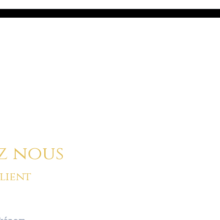
ussi nous envoyer un message à l'aide du formula
ci-dessous :
z nous
client
BOUTIQUE SUR RENDEZ-V