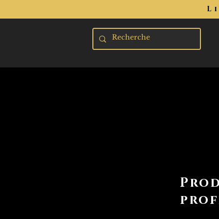
L
Prod
prof