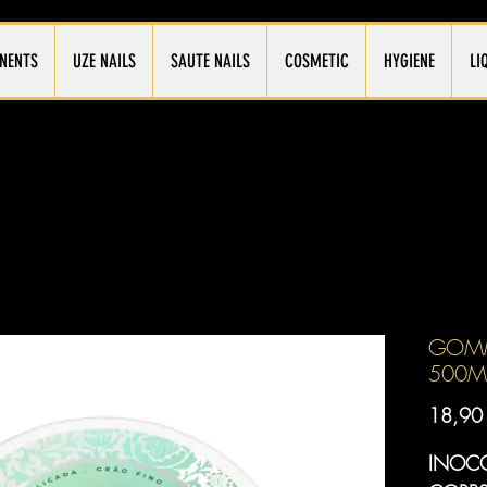
NENTS
UZE NAILS
SAUTE NAILS
COSMETIC
HYGIENE
LI
GOMM
500M
18,90
INOC