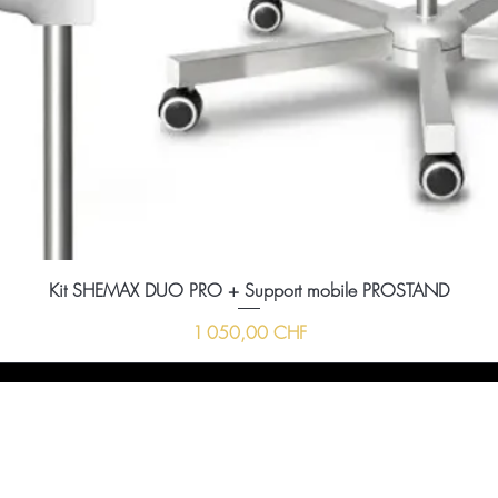
Kit SHEMAX DUO PRO + Support mobile PROSTAND
Prix
1 050,00 CHF
ussi nous envoyer un message à l'aide du formula