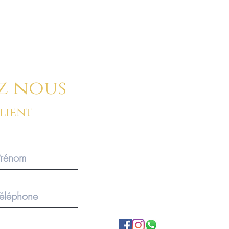
ci-dessous :
z nous
client
BOUTIQUE SUR RENDEZ-V
Pour des commandes importan
produits, merci de privilégier 
1920 Martigny, Valais, SUISS