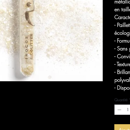
métall
en tai
Caracté
- Paill
écolog
- Formu
- Sans 
- Convi
- Textu
- Brill
polyval
- Dispo
Quantité
Ajout