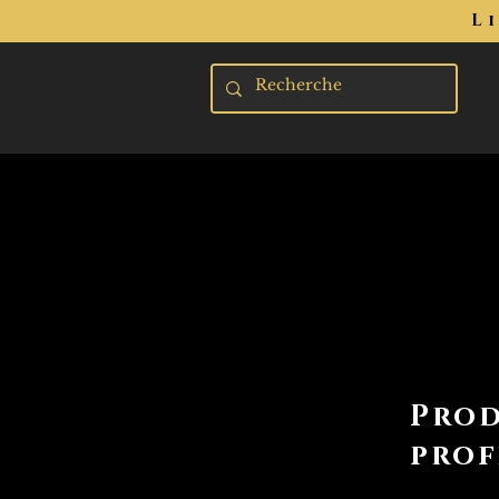
L
Prod
prof