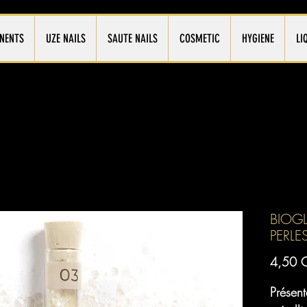
NENTS
UZE NAILS
SAUTE NAILS
COSMETIC
HYGIENE
LI
BIOGL
PERL
4,50 
Présent