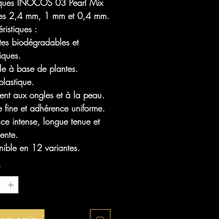
iques INOCOS 03 Pearl Mix
lles 2,4 mm, 1 mm et 0,4 mm.
ristiques :
ettes biodégradables et
iques.
le à base de plantes.
plastique.
ent aux ongles et à la peau.
re fine et adhérence uniforme.
ance intense, longue tenue et
ente.
nible en 12 variantes.
*
er au panier