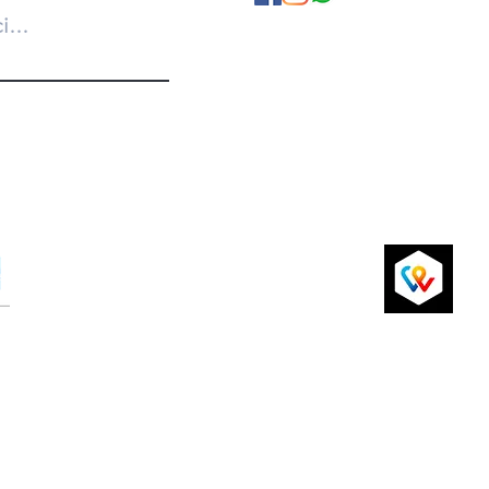
A propos de nous
Politique de Confidentialité
Conditions Générales
Livraison et retours
P
Paiements par carte de crédit sécurisés
via Sum Up ou virement bancaire
si
2024 par ChicAchic