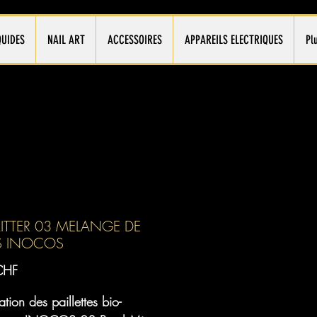
QUIDES
NAIL ART
ACCESSOIRES
APPAREILS ELECTRIQUES
Pl
ITTER 03 MELANGE DE
ES INOCOS
Prix
CHF
ation des paillettes bio-