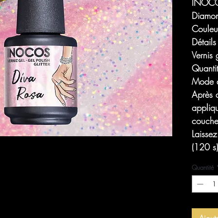
INOCOS
Diamon
Couleur
Détails
Vernis 
Quanti
Mode d
Après 
appliq
couche
Laisse
(120 s)
Quantité
Ajout