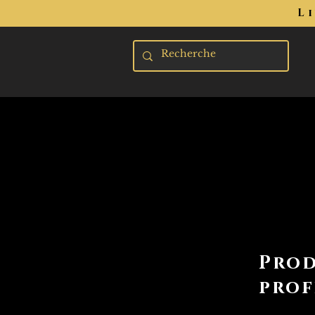
L
Prod
prof