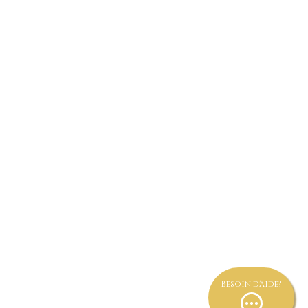
aiement par TWINT au numéro
078.207.91.08
 INDISPONIBLE 078.666.67.62
Besoin d'aide?