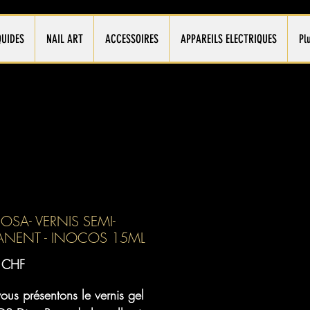
QUIDES
NAIL ART
ACCESSOIRES
APPAREILS ELECTRIQUES
Pl
ROSA- VERNIS SEMI-
ANENT - INOCOS 15ML
Prix
 CHF
us présentons le vernis gel