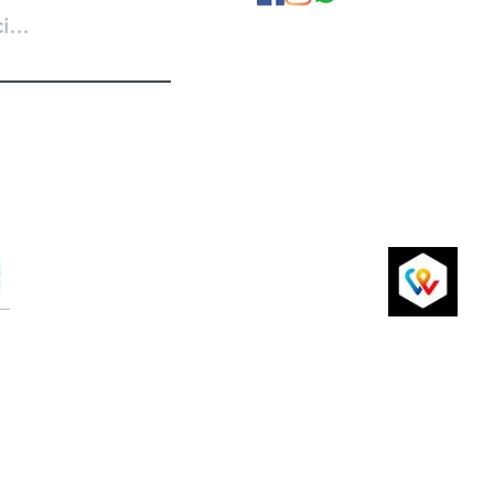
A propos de nous
Politique de Confidentialité
Conditions Générales
Livraison et retours
P
Paiements par carte de crédit sécurisés
via Sum Up ou virement bancaire
si
2024 par ChicAchic