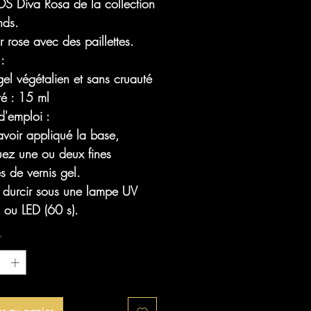
 Diva Rosa de la collection
ds.
 rose avec des paillettes.
 :
gel végétalien et sans cruauté
té : 15 ml
'emploi :
avoir appliqué la base,
uez une ou deux fines
s de vernis gel.
z durcir sous une lampe UV
 ou LED (60 s).
*
er au panier