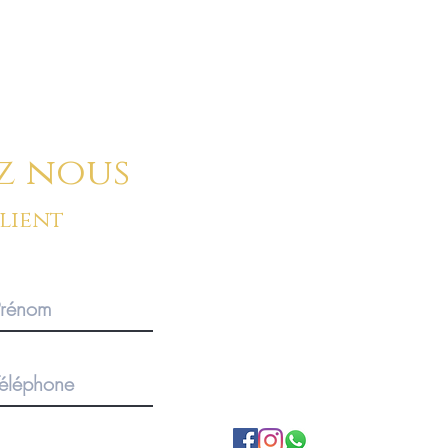
ci-dessous :
z nous
client
BOUTIQUE SUR RENDEZ-V
Pour des commandes importan
produits, merci de privilégier 
1920 Martigny, Valais, SUISS