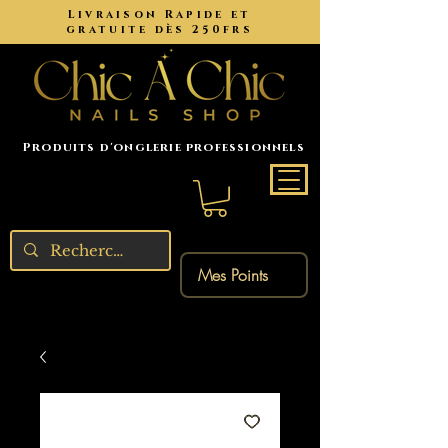
Livraison Rapide et
gratuite dès 250frs
Produits d'onglerie professionnels
Mes Points