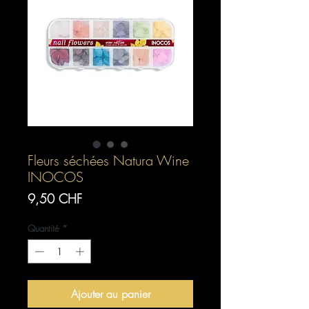
Fleurs séchées Natura Wine
INOCOS
Prix
9,50 CHF
Quantité
*
Ajouter au panier