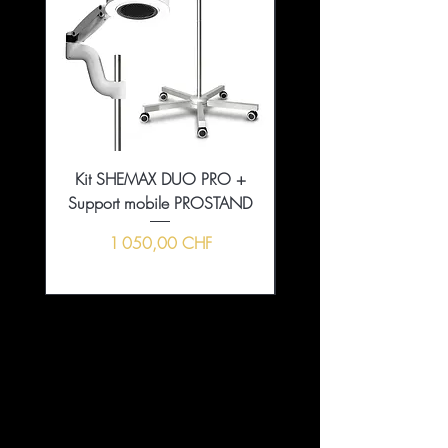
Kit SHEMAX DUO PRO +
Collection That Girl Ess
Support mobile PROSTAND
5+1 en édition limitée
Prix
1 050,00 CHF