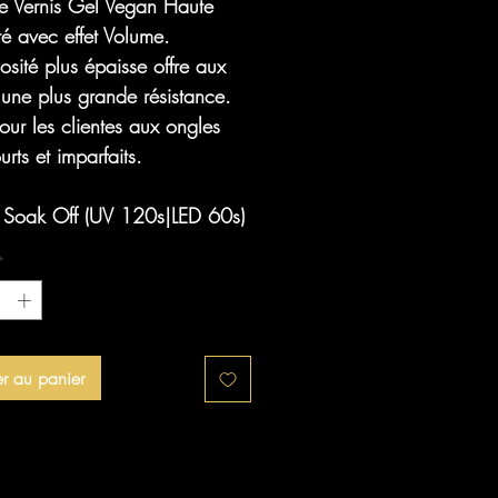
e Vernis Gel Vegan Haute
té avec effet Volume.
osité plus épaisse offre aux
une plus grande résistance.
our les clientes aux ongles
urts et imparfaits.
t Soak Off (UV 120s|LED 60s)
*
er au panier