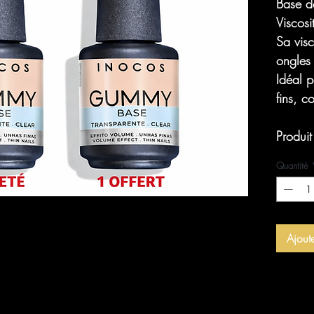
Base d
Viscosi
Sa visc
ongles 
Idéal p
fins, co
Produi
Quantité
Ajout