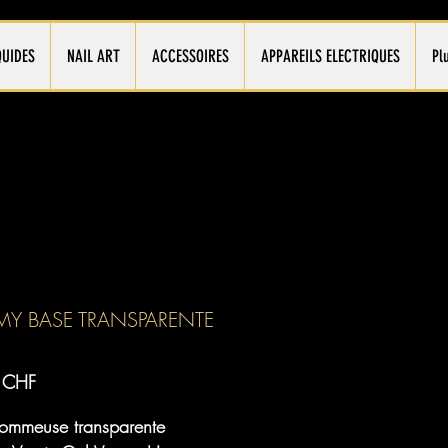
QUIDES
NAIL ART
ACCESSOIRES
APPAREILS ELECTRIQUES
Pl
Y BASE TRANSPARENTE
Prix
 CHF
ommeuse transparente