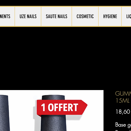
NENTS
UZE NAILS
SAUTE NAILS
COSMETIC
HYGIENE
LI
GUMM
15ML
18,60
Base g