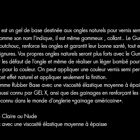
t
est un gel de base destinée aux ongles naturels pour vernis semi
 Comme son nom l’indique, il est même gommeux , collant.. Le
Gum
chouc, renforce les ongles et garantit leur bonne santé, tout e
tignures. Vos propres ongles naturels seront plus forts avec le
Gum
les défaut de l’ongle et même de réaliser un léger bombé pour 
 pour la couleur. On peut appliquer une couleur vernis semi perm
t effet naturel et appliquer seulement la finition.
mme Rubber Base avec une viscosité élastique moyenne à épaiss
aussi connu par GEL X, ansi que des gainages en renforçant les o
reconnu dans le monde d’onglerie «gainage américaine».
se Claire ou Nude
vec une viscosité élastique moyenne à épaisse