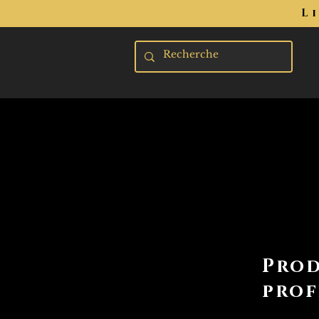
L
Prod
prof