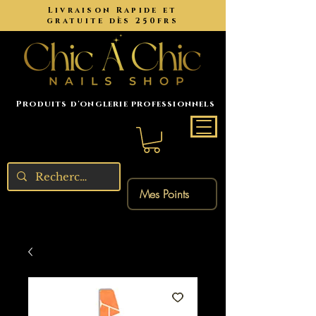
Livraison Rapide et
gratuite dès 250frs
Produits d'onglerie professionnels
Mes Points