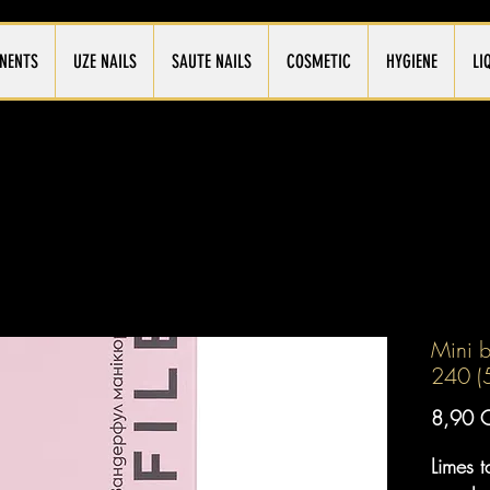
NENTS
UZE NAILS
SAUTE NAILS
COSMETIC
HYGIENE
LI
Mini b
240 (
8,90 
Limes 