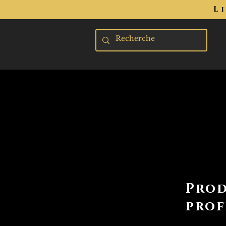
L
Prod
prof