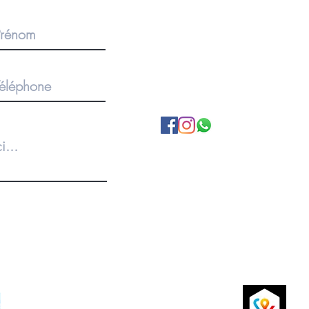
BOUTIQUE SUR RENDEZ-V
Pour des commandes importan
produits, merci de privilégier 
1920 Martigny, Valais, SUISS
A propos de nous
Politique de Confidentialité
Conditions Générales
Livraison et retours
P
Paiements par carte de crédit sécurisés