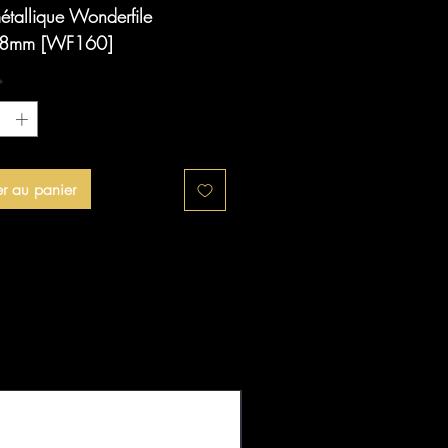
étallique Wonderfile
8mm [WF160]
*
er au panier