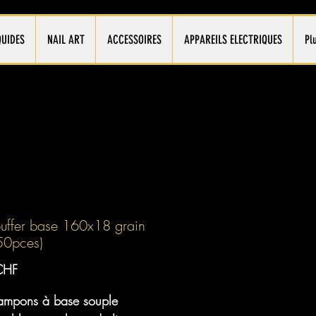
QUIDES
NAIL ART
ACCESSOIRES
APPAREILS ELECTRIQUES
Pl
uffer base 160x18 grain
50pces)
Prix
CHF
tampons à base souple