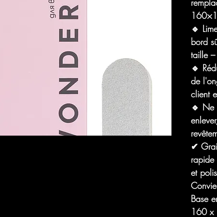
rempla
160×18
🔹 Lim
bord s
taille
🔹 Rédu
de l'on
client 
🔹 Ne 
enlever
revêtem
✔ Grai
rapide 
et poli
Convien
Base en
160 x