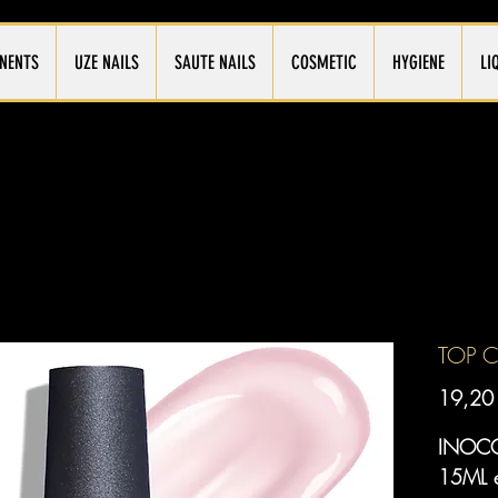
NENTS
UZE NAILS
SAUTE NAILS
COSMETIC
HYGIENE
LI
TOP C
19,20
INOCO
15ML e