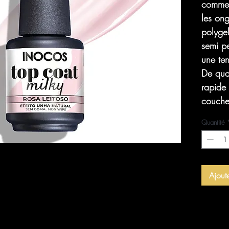
comme 
les ong
polyge
semi p
une ten
De qual
rapide 
couche
Quantité
Ajout