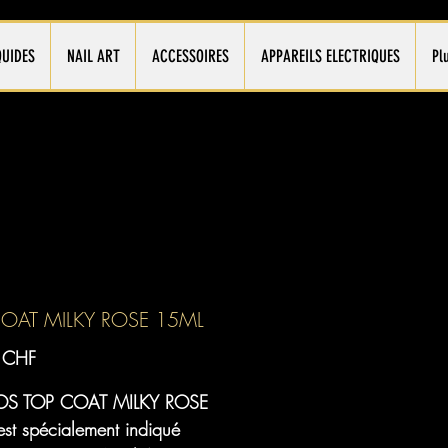
QUIDES
NAIL ART
ACCESSOIRES
APPAREILS ELECTRIQUES
Pl
OAT MILKY ROSE 15ML
Prix
 CHF
S TOP COAT MILKY ROSE
st spécialement indiqué