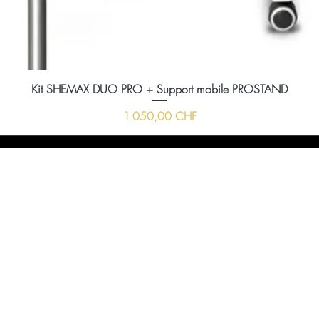
Kit SHEMAX DUO PRO + Support mobile PROSTAND
Prix
1 050,00 CHF
ussi nous envoyer un message à l'aide du formula
ci-dessous :