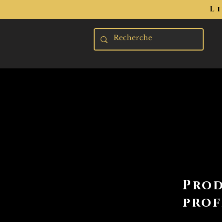
L
Prod
prof