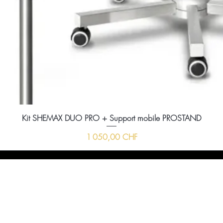
Kit SHEMAX DUO PRO + Support mobile PROSTAND
Prix
1 050,00 CHF
ussi nous envoyer un message à l'aide du formula
ci-dessous :