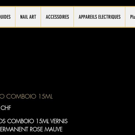
QUIDES
NAIL ART
ACCESSOIRES
APPAREILS ELECTRIQUES
Pl
A O COMBOIO 15ML
Prix
 CHF
S COMBOIO 15ML VERNIS
PERMANENT ROSE MAUVE