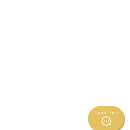
aiement par TWINT au numéro
078.207.91.08
 INDISPONIBLE 078.666.67.62
Besoin d'aide?