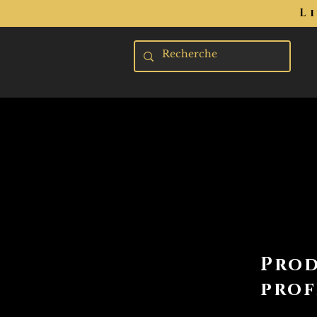
L
Prod
prof