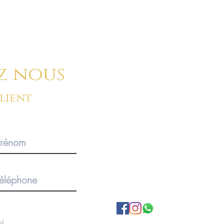
z nous
client
BOUTIQUE SUR RENDEZ-V
Pour des commandes importan
produits, merci de privilégier 
1920 Martigny, Valais, SUISS
A propos de nous