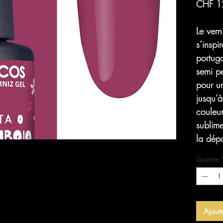
CHF 1
Le ver
s’inspi
portug
semi pe
pour u
jusqu’à
couleur 
sublim
la dép
Quantité
Ajout