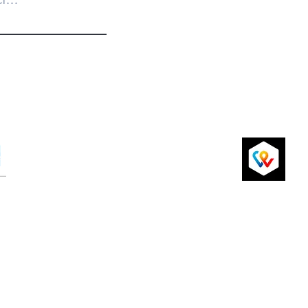
Politique de Confidentialité
Conditions Générales
Livraison et retours
P
Paiements par carte de crédit sécurisés
via Sum Up ou virement bancaire
si
2024 par ChicAchic