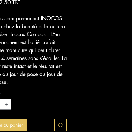
2.50 TTC
nis semi permanent INOCOS
re chez la beauté et la culture
aise. Inocos
Comboio
15ml
rmanent est l’allié parfait
ne manucure qui peut durer
 4 semaines sans s’écailler. La
reste intact et le résultat est
e du jour de pose au jour de
ose.
*
er au panier