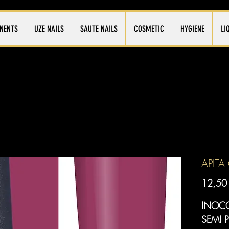
NENTS
UZE NAILS
SAUTE NAILS
COSMETIC
HYGIENE
LI
APIT
12,50
INOCO
SEMI 