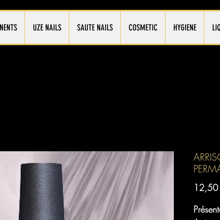
NENTS
UZE NAILS
SAUTE NAILS
COSMETIC
HYGIENE
LI
ARRIS
PERM
12,50
Présen