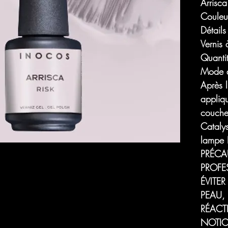
Arrisca
Couleu
Détails
Vernis
Quanti
Mode d
Après l
appliq
couche
Cataly
lampe 
PRÉCA
PROFE
ÉVITE
PEAU,
RÉACTI
NOTICE