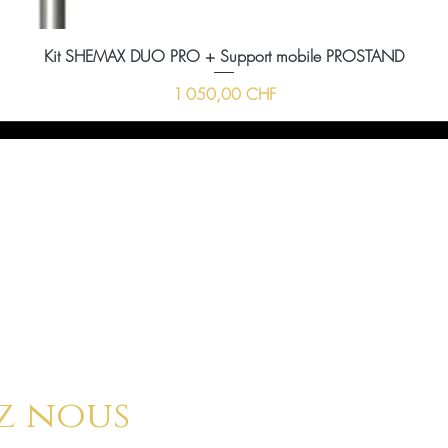
Kit SHEMAX DUO PRO + Support mobile PROSTAND
Prix
1 050,00 CHF
ussi nous envoyer un message à l'aide du formula
ci-dessous :
z nous