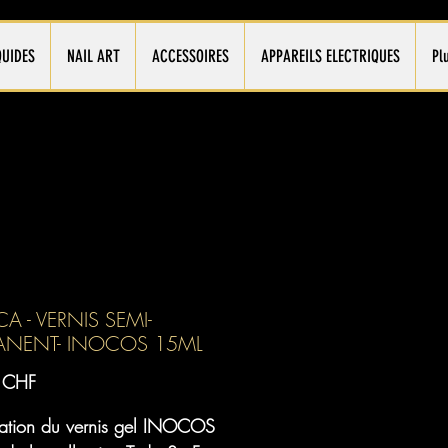
QUIDES
NAIL ART
ACCESSOIRES
APPAREILS ELECTRIQUES
Pl
CA - VERNIS SEMI-
ANENT- INOCOS 15ML
Prix
 CHF
tation du vernis gel INOCOS