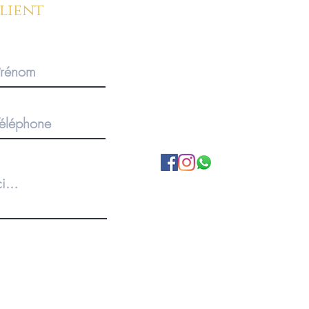
client
BOUTIQUE SUR RENDEZ-V
Pour des commandes importan
produits, merci de privilégier 
1920 Martigny, Valais, SUISS
A propos de nous
Politique de Confidentialité
Conditions Générales
Livraison et retours