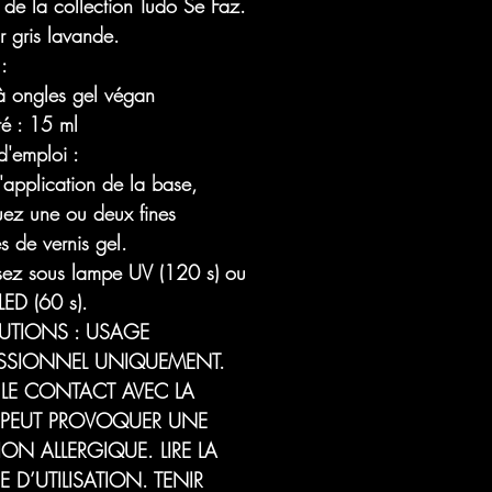
 de la collection Tudo Se Faz.
r gris lavande.
 :
 à ongles gel végan
té : 15 ml
'emploi :
'application de la base,
uez une ou deux fines
s de vernis gel.
sez sous lampe UV (120 s) ou
LED (60 s).
UTIONS : USAGE
SSIONNEL UNIQUEMENT.
R LE CONTACT AVEC LA
 PEUT PROVOQUER UNE
ON ALLERGIQUE. LIRE LA
 D’UTILISATION. TENIR