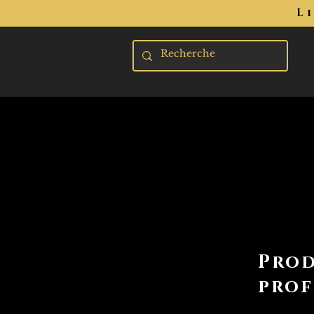
L
Prod
prof