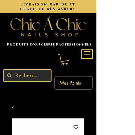
Livraison Rapide et
gratuite dès 250frs
Produits d'onglerie professionnels
Mes Points