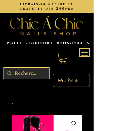
Livraison Rapide et
gratuite dès 250frs
Produits d'onglerie professionnels
Mes Points