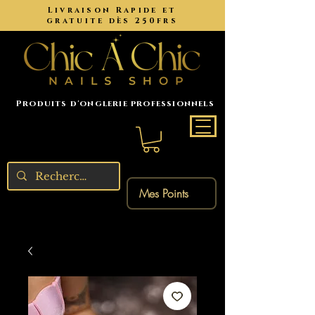
Livraison Rapide et
gratuite dès 250frs
Produits d'onglerie professionnels
Mes Points