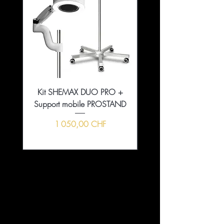
Kit SHEMAX DUO PRO +
Collection That Girl Ess
Support mobile PROSTAND
5+1 en édition limitée
Prix
1 050,00 CHF