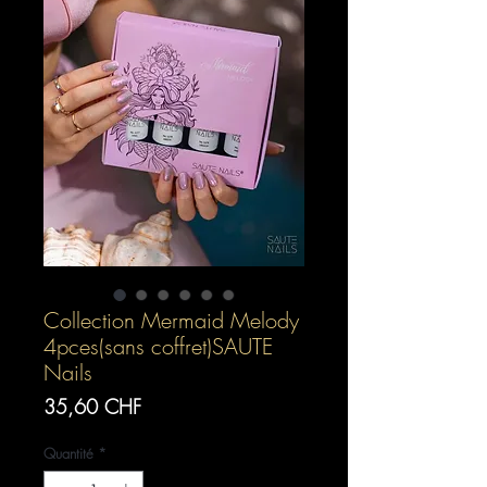
Collection Mermaid Melody
4pces(sans coffret)SAUTE
Nails
Prix
35,60 CHF
Quantité
*