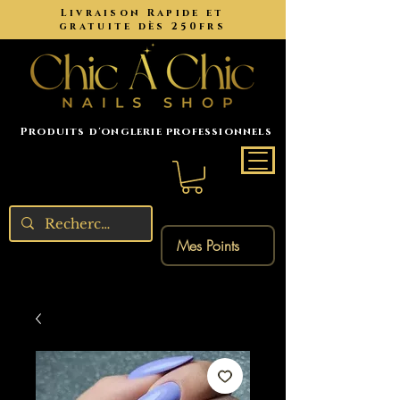
Livraison Rapide et
gratuite dès 250frs
Produits d'onglerie professionnels
Mes Points