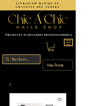
Livraison Rapide et
gratuite dès 250frs
Produits d'onglerie professionnels
Mes Points