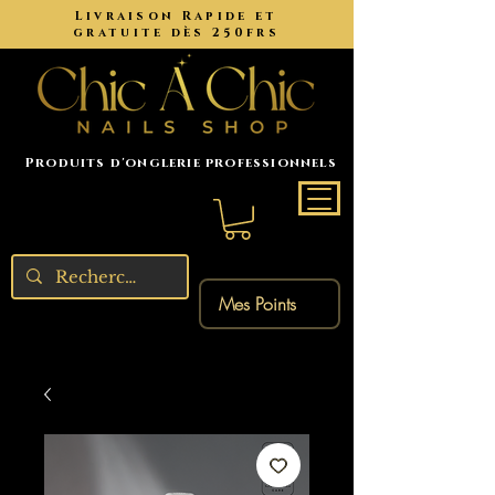
Livraison Rapide et
gratuite dès 250frs
Produits d'onglerie professionnels
Mes Points