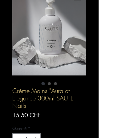
Crème Mains "Aura of
Elegance"300ml SAUTE
Nails
Prix
15,50 CHF
Quantité
*