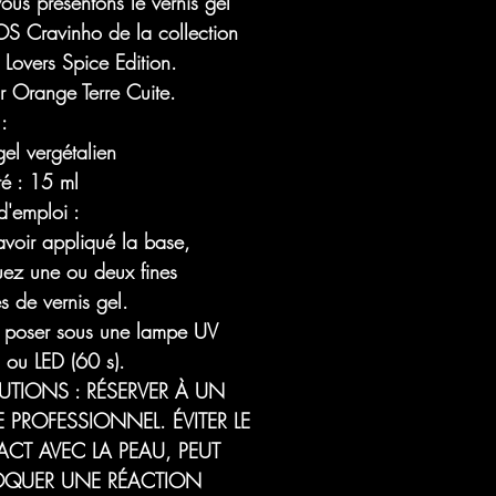
us présentons le vernis gel
 Cravinho de la collection
Lovers Spice Edition.
r Orange Terre Cuite.
 :
gel vergétalien
té : 15 ml
'emploi :
avoir appliqué la base,
uez une ou deux fines
s de vernis gel.
z poser sous une lampe UV
 ou LED (60 s).
UTIONS : RÉSERVER À UN
 PROFESSIONNEL. ÉVITER LE
CT AVEC LA PEAU, PEUT
QUER UNE RÉACTION