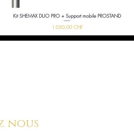
Kit SHEMAX DUO PRO + Support mobile PROSTAND
Prix
1 050,00 CHF
ussi nous envoyer un message à l'aide du formula
ci-dessous :
z nous