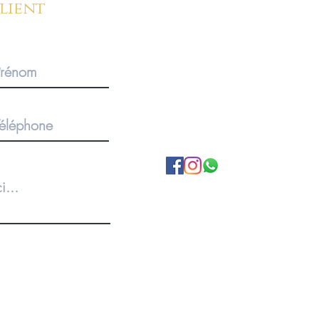
client
BOUTIQUE SUR RENDEZ-V
Pour des commandes importan
produits, merci de privilégier 
1920 Martigny, Valais, SUISS
A propos de nous
Politique de Confidentialité
Conditions Générales
Livraison et retours