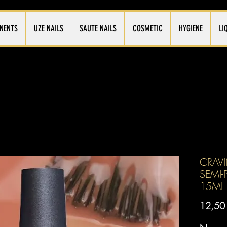
NENTS
UZE NAILS
SAUTE NAILS
COSMETIC
HYGIENE
LI
CRAVI
SEMI
15ML
12,50