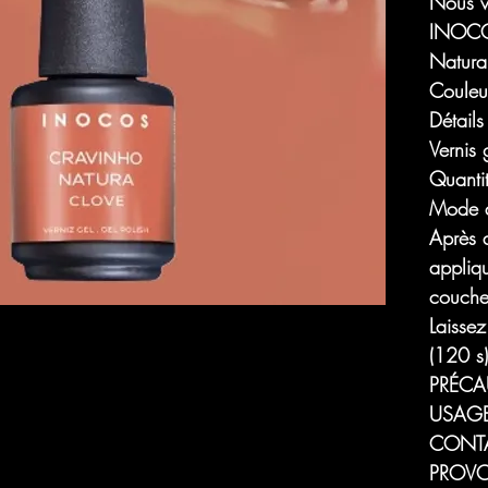
Nous vo
INOCOS
Natura 
Couleu
Détails
Vernis 
Quanti
Mode d
Après 
appliq
couche
Laisse
(120 s)
PRÉCA
USAGE
CONTA
PROVO