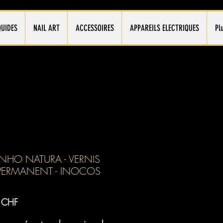
QUIDES
NAIL ART
ACCESSOIRES
APPAREILS ELECTRIQUES
Pl
NHO NATURA - VERNIS
-PERMANENT - INOCOS
Prix
 CHF