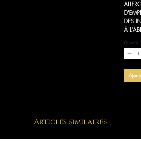
ALLERG
D'EMP
DES I
À L'AB
Quantité
Ajout
Articles similaires