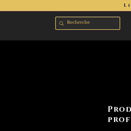
L
Prod
prof