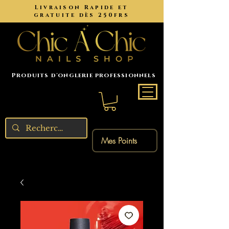
Livraison Rapide et
gratuite dès 250frs
Produits d'onglerie professionnels
Mes Points