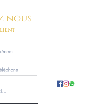
z nous
client
BOUTIQUE SUR RENDEZ-V
Pour des commandes importan
produits, merci de privilégier 
1920 Martigny, Valais, SUISS
A propos de nous
Politique de Confidentialité