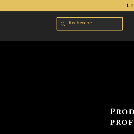
L
Prod
prof