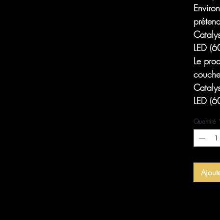
Environ
préten
Cataly
LED (60
Le prod
couche 
Cataly
LED (60
Quantité
Ajout