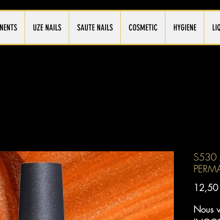
NENTS
UZE NAILS
SAUTE NAILS
COSMETIC
HYGIENE
LI
S530 
PERM
12,50
Nous vo