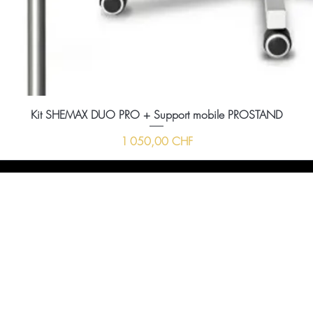
Kit SHEMAX DUO PRO + Support mobile PROSTAND
Prix
1 050,00 CHF
ussi nous envoyer un message à l'aide du formula
ci-dessous :