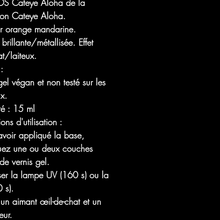
S Cateye Aloha de la
tion Cateye Aloha.
r orange mandarine.
n brillante/métallisée. Effet
t/laiteux.
 :
gel végan et non testé sur les
x.
té : 15 ml
ions d'utilisation :
avoir appliqué la base,
uez une ou deux couches
 de vernis gel.
ser la lampe UV (160 s) ou la
 s).
r un aimant œil-de-chat et un
eur.