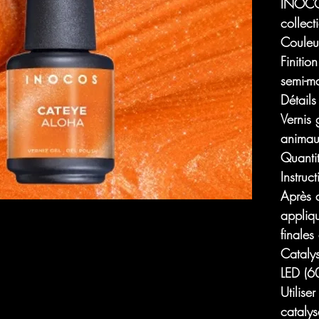
INOCO
collec
Couleu
Finitio
semi-ma
Détails
Vernis 
animau
Quanti
Instruct
Après 
appliq
finales
Cataly
LED (60
Utilise
catalys