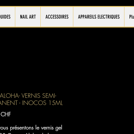
QUIDES
NAIL ART
ACCESSOIRES
APPAREILS ELECTRIQUES
Pl
ALOHA- VERNIS SEMI-
ANENT - INOCOS 15ML
Prix
 CHF
us présentons le vernis gel