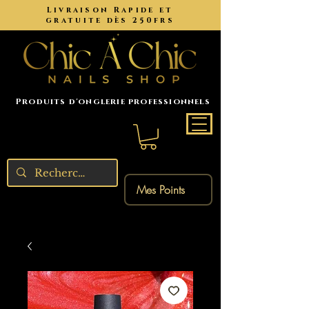
Livraison Rapide et
gratuite dès 250frs
Produits d'onglerie professionnels
Mes Points