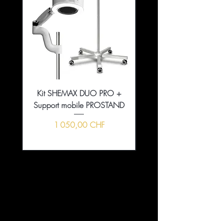
Kit SHEMAX DUO PRO +
Collection That Girl Ess
Support mobile PROSTAND
5+1 en édition limitée
Prix
1 050,00 CHF