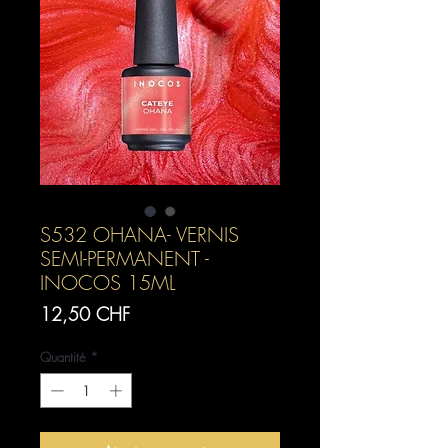
S532 OHANA- VERNIS
SEMI-PERMANENT -
INOCOS 15ML
Prix
12,50 CHF
Quantité
*