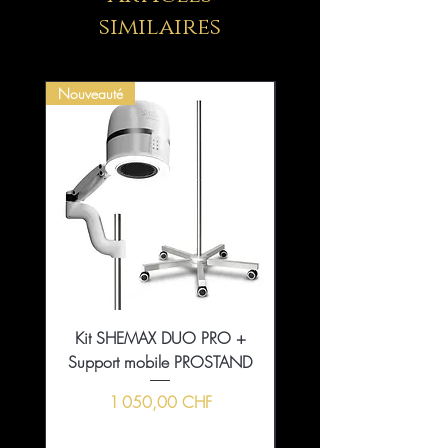
similaires
Nouveauté
Kit SHEMAX DUO PRO +
Collection That Girl Ess
Support mobile PROSTAND
5+1 en édition limitée
Prix
1 050,00 CHF