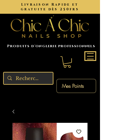
Livraison Rapide et
gratuite dès 250frs
Produits d'onglerie professionnels
Mes Points