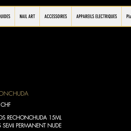
QUIDES
NAIL ART
ACCESSOIRES
APPAREILS ELECTRIQUES
Pl
HONCHUDA
Prix
 CHF
OS RECHONCHUDA 15ML
S SEMI PERMANENT NUDE