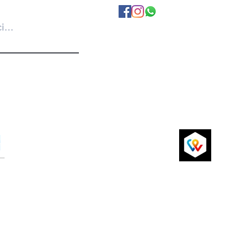
A propos de nous
Politique de Confidentialité
Conditions Générales
Livraison et retours
P
Paiements par carte de crédit sécurisés
via Sum Up ou virement bancaire
si
2024 par ChicAchic