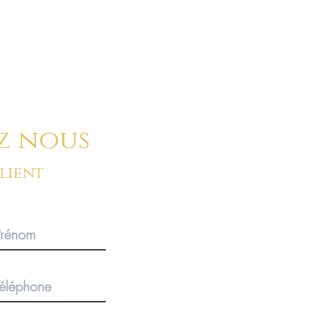
ussi nous envoyer un message à l'aide du formula
ci-dessous :
z nous
client
BOUTIQUE SUR RENDEZ-V
Pour des commandes importan
produits, merci de privilégier 
1920 Martigny, Valais, SUISS