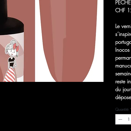
PÊCHE
CHF 1
Le ver
s’inspi
portuga
Inocos
permane
manucu
semaine
reste i
du jou
dépose
Quantité