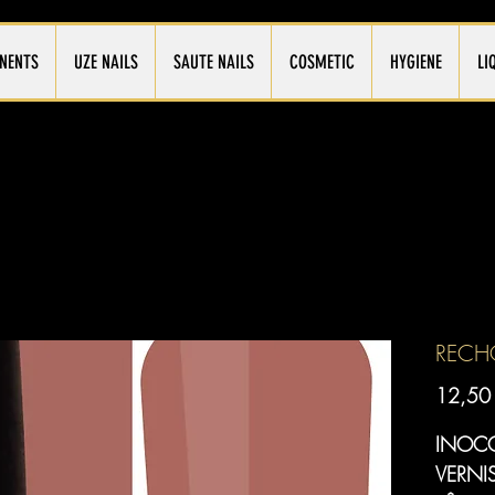
NENTS
UZE NAILS
SAUTE NAILS
COSMETIC
HYGIENE
LI
REC
12,50
INOC
VERNI