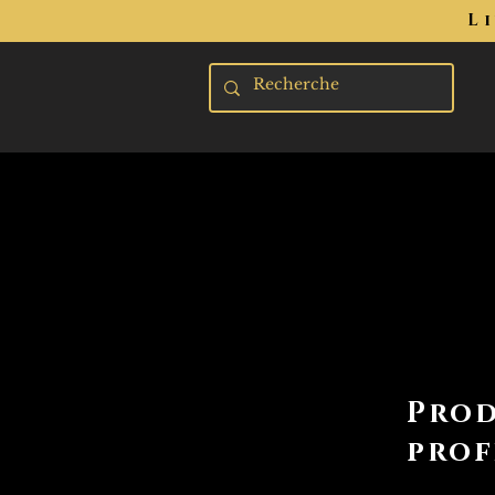
L
Prod
prof