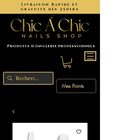
Livraison Rapide et
gratuite dès 250frs
Produits d'onglerie professionnels
Mes Points