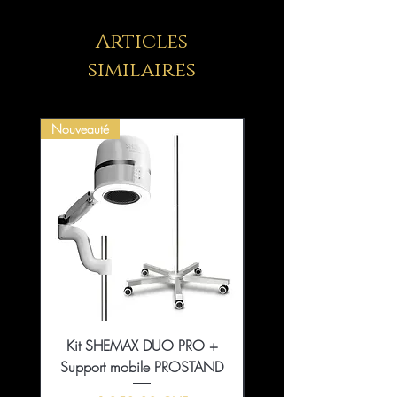
Articles
similaires
Nouveauté
Kit SHEMAX DUO PRO +
Collection That Girl Ess
Support mobile PROSTAND
5+1 en édition limitée