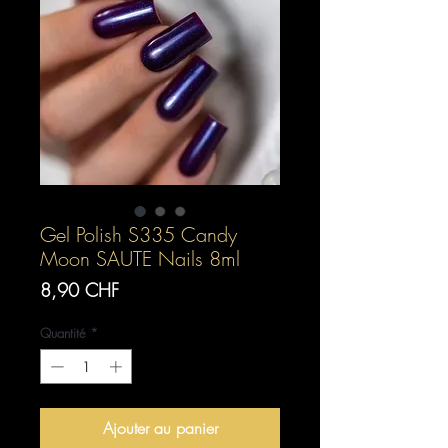
Gel Polish S335 Candy
Moon SAUTE Nails 8ml
Prix
8,90 CHF
Quantité
*
Ajouter au panier