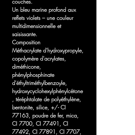
couches.
Un bleu marine profond aux
reflets violets – une couleur
multidimensionnelle et
saisissante.
Composition
Méthacrylate d'hydroxypropyle,
copolymère d'acrylates,
diméthicone,
phénylphosphinate
d'éthyltriméthylbenzoyle,
hydroxycyclohexylphénylcétone
, téréphtalate de polyéthylène,
bentonite, silice, +/- CI
77163, poudre de fer, mica,
CI 7700, CI 77491, CI
77492, CI 77891, CI 7707,