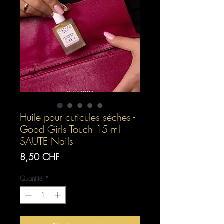
Huile pour cuticules sèches -
Good Girls Touch 15 ml
SAUTE Nails
Prix
8,50 CHF
Quantité
*