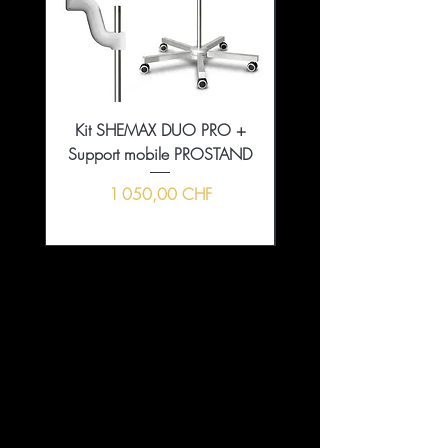
Kit SHEMAX DUO PRO +
Collection That Girl Ess
Support mobile PROSTAND
5+1 en édition limitée
Prix
1 050,00 CHF