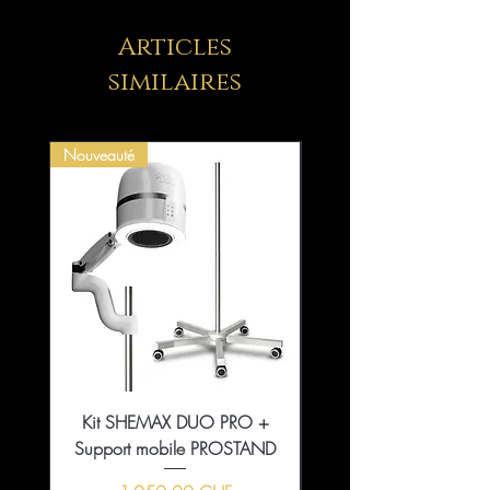
coton de tissus non tissés. Ils ont
tous été stérilisés à haute
Articles
température, inodores et ne sont
similaires
donc pas toxiques/irritants pour
la peau.
Pratique et facile à transporter.
Nouveauté
Chaque pack est livré avec
180 lingettes à ongles super
absorbantes non pelucheuses,
suffisamment pour répondre à
vos différents besoins.
Lingettes doux et hygiéniques,
avec de fortes capacités
d’absorption et de
décontamination, idéal pour
une utilisation avec n’importe
Kit SHEMAX DUO PRO +
Collection That Girl Ess
quel dissolvant de vernis à
Support mobile PROSTAND
5+1 en édition limitée
ongles sans écaillage.