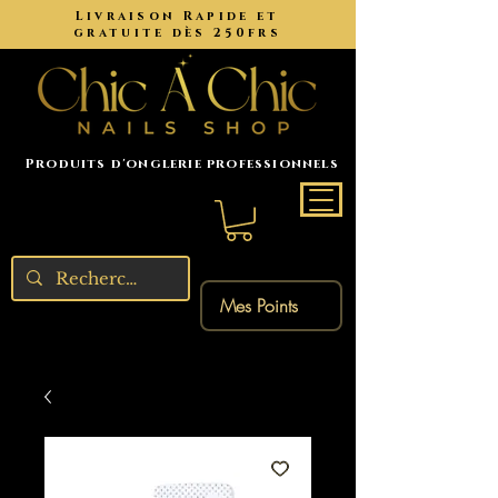
Livraison Rapide et
gratuite dès 250frs
Produits d'onglerie professionnels
Mes Points