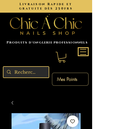
Livraison Rapide et
gratuite dès 250frs
Produits d'onglerie professionnels
Mes Points