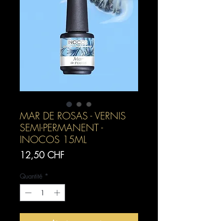
MAR DE ROSAS - VERNIS
SEMI-PERMANENT -
INOCOS 15ML
Prix
12,50 CHF
Quantité
*