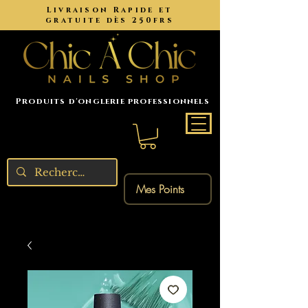
Livraison Rapide et
gratuite dès 250frs
Produits d'onglerie professionnels
Mes Points