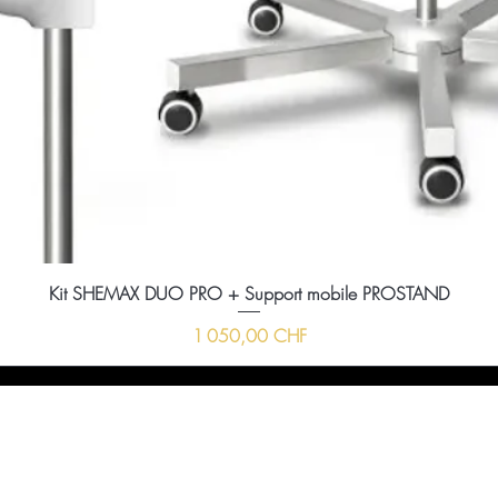
Kit SHEMAX DUO PRO + Support mobile PROSTAND
Prix
1 050,00 CHF
ussi nous envoyer un message à l'aide du formula