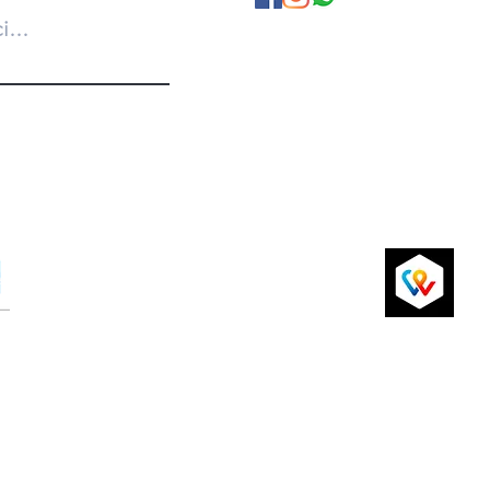
A propos de nous
Politique de Confidentialité
Conditions Générales
Livraison et retours
P
Paiements par carte de crédit sécurisés
via Sum Up ou virement bancaire
si
2024 par ChicAchic