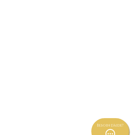
aiement par TWINT au numéro
078.207.91.08
 INDISPONIBLE 078.666.67.62
Besoin d'aide?