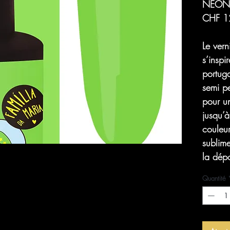
NÉON
CHF 1
Le ver
s’inspi
portug
semi pe
pour u
jusqu’à
couleur 
sublim
la dép
Quantité