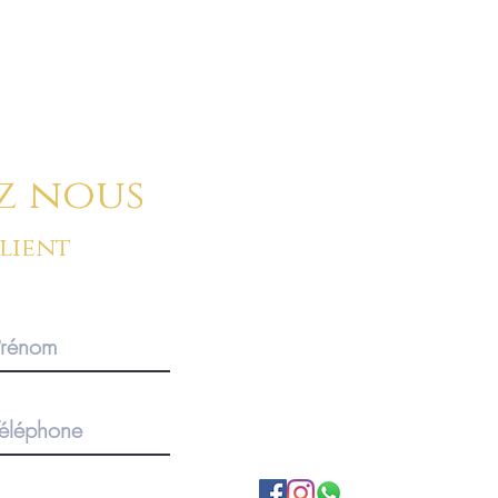
ci-dessous :
z nous
client
BOUTIQUE SUR RENDEZ-V
Pour des commandes importan
produits, merci de privilégier 
1920 Martigny, Valais, SUISS