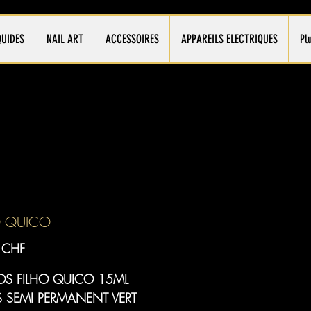
QUIDES
NAIL ART
ACCESSOIRES
APPAREILS ELECTRIQUES
Pl
O QUICO
Prix
 CHF
S FILHO QUICO 15ML
S SEMI PERMANENT VERT