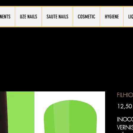
NENTS
UZE NAILS
SAUTE NAILS
COSMETIC
HYGIENE
LI
FILHI
12,50
INOCO
VERNI