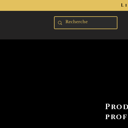
L
Prod
prof