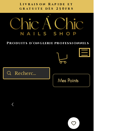
Livraison Rapide et
gratuite dès 250frs
Produits d'onglerie professionnels
Mes Points