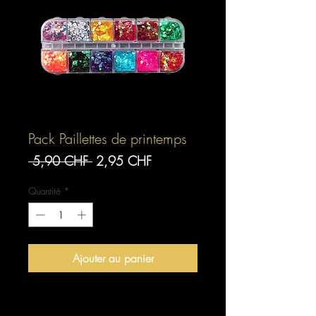
Pack Paillettes de printemps
Prix
Prix
 5,90 CHF 
2,95 CHF
original
promotionnel
Quantité
*
Ajouter au panier