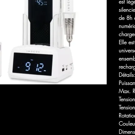
est lég
silenc
de 8h 
numéri
charge
Elle es
univers
ensemb
rechar
Détails
Puissa
Max. R
Tensio
Tensio
Rotati
Couleu
Dimens