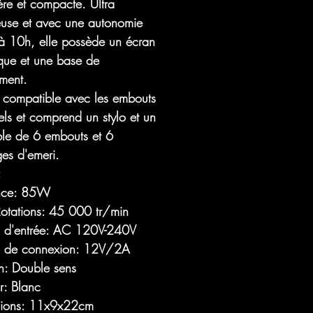
ère et compacte. Ultra
ieuse et avec une autonomie
à 10h, elle possède un écran
que et une base de
ment.
t compatible avec les embouts
els et comprend un stylo et un
le de 6 embouts et 6
ges d'emeri.
:
nce: 85W
otations: 45 000 tr/min
n d'entrée: AC 120V-240V
n de connexion: 12V/2A
on: Double sens
r: Blanc
ions: 11x9x22cm