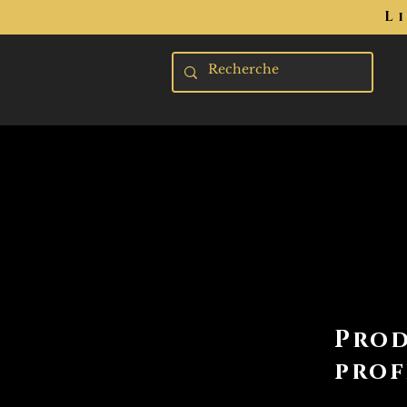
L
Prod
prof