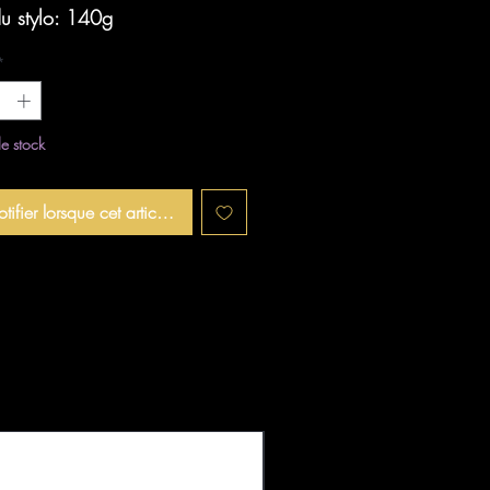
du stylo: 140g
*
e stock
tifier lorsque cet article est disponible