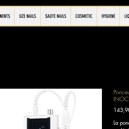
NENTS
UZE NAILS
SAUTE NAILS
COSMETIC
HYGIENE
LI
Ponceu
INOC
143,9
La ponç