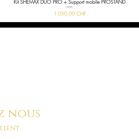
Kit SHEMAX DUO PRO + Support mobile PROSTAND
Prix
1 050,00 CHF
ussi nous envoyer un message à l'aide du formula
ci-dessous :
z nous
client