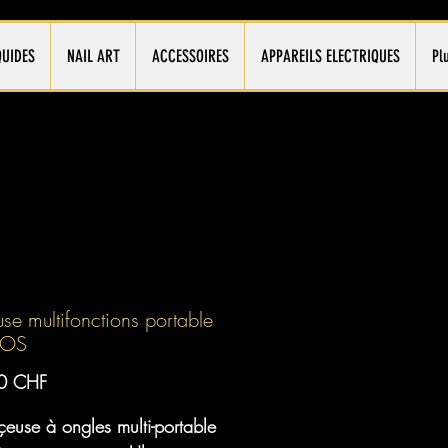
QUIDES
NAIL ART
ACCESSOIRES
APPAREILS ELECTRIQUES
Pl
se multifonctions portable
OS
Prix
0 CHF
euse à ongles multi-portable