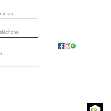
BOUTIQUE SUR RENDEZ-V
Pour des commandes importan
produits, merci de privilégier 
1920 Martigny, Valais, SUISS
A propos de nous
Politique de Confidentialité
Conditions Générales
Livraison et retours
P
Paiements par carte de crédit sécurisés