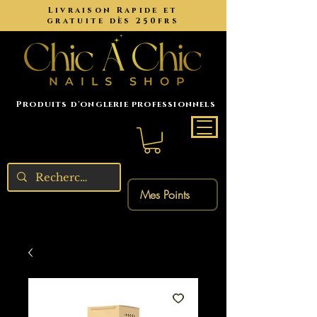
Livraison Rapide et
gratuite dès 250frs
Produits d'onglerie professionnels
Mes Points