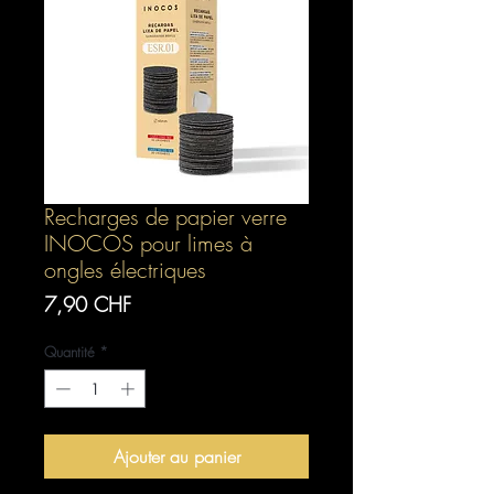
Recharges de papier verre
INOCOS pour limes à
ongles électriques
Prix
7,90 CHF
Quantité
*
Ajouter au panier