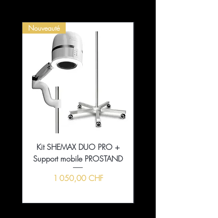
Nouveauté
Kit SHEMAX DUO PRO +
Collection That Girl Ess
Support mobile PROSTAND
5+1 en édition limitée
Prix
1 050,00 CHF