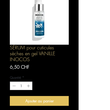
SÉRUM pour cuticules
sèches en gel VANILLE
INOCOS
Prix
6,50 CHF
Quantité
*
Ajouter au panier