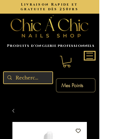
Livraison Rapide et
gratuite dès 250frs
Produits d'onglerie professionnels
Mes Points