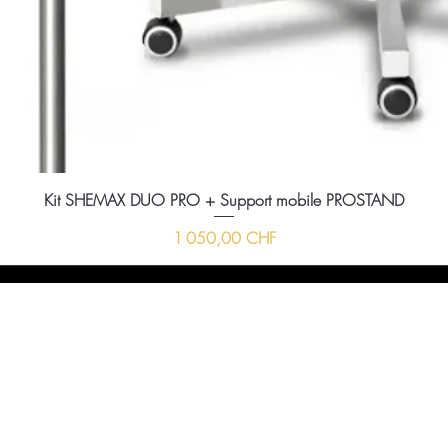
Kit SHEMAX DUO PRO + Support mobile PROSTAND
Prix
1 050,00 CHF
ussi nous envoyer un message à l'aide du formula
ci-dessous :