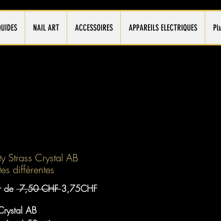
QUIDES
NAIL ART
ACCESSOIRES
APPAREILS ELECTRIQUES
Pl
ty Strass Crystal AB
tes différentes
Prix
Prix
ir de
 7,50 CHF 
3,75CHF
original
promotionnel
Crystal AB