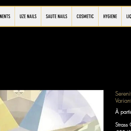
NENTS
UZE NAILS
SAUTE NAILS
COSMETIC
HYGIENE
LI
Sereni
Varian
À part
Strass 