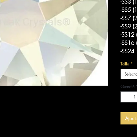
-SS3 (
-SS5 (
-SS7 (
-SS9 (
-SS12 
-SS16 
-SS24 
Taille
*
Sélecti
Quantité
Ajout