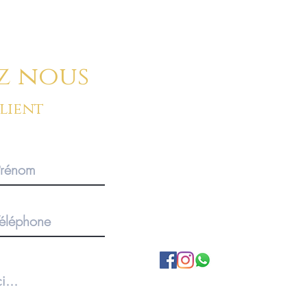
z nous
client
BOUTIQUE SUR RENDEZ-V
Pour des commandes importan
produits, merci de privilégier 
1920 Martigny, Valais, SUISS
A propos de nous