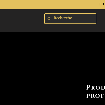
L
Prod
prof