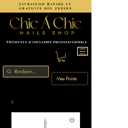
Livraison Rapide et
gratuite dès 250frs
Produits d'onglerie professionnels
Mes Points