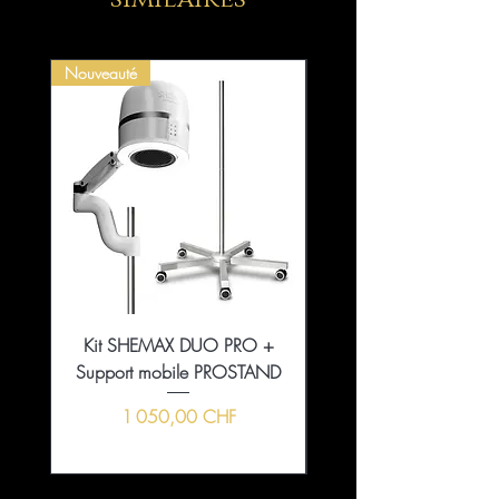
Nouveauté
Kit SHEMAX DUO PRO +
Collection That Girl Ess
Support mobile PROSTAND
5+1 en édition limitée
Prix
1 050,00 CHF