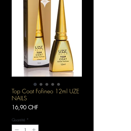
Top Coat Fofineo 12ml UZE
NAILS
Prix
16,90 CHF
Quantité
*