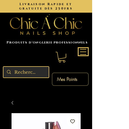
Livraison Rapide et
gratuite dès 250frs
Produits d'onglerie professionnels
Mes Points