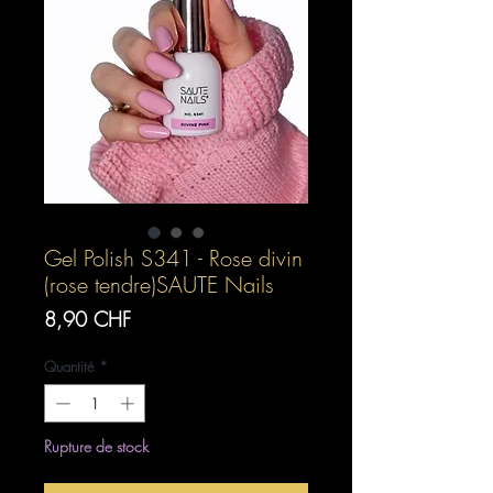
Gel Polish S341 - Rose divin
(rose tendre)SAUTE Nails
Prix
8,90 CHF
Quantité
*
Rupture de stock