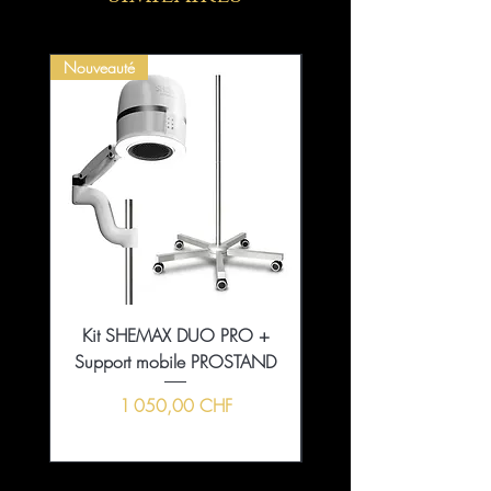
Nouveauté
Kit SHEMAX DUO PRO +
Collection That Girl Ess
Support mobile PROSTAND
5+1 en édition limitée
Prix
1 050,00 CHF