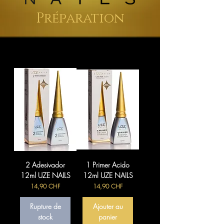
Préparation
2 Adesivador
1 Primer Acido
12ml UZE NAILS
12ml UZE NAILS
Prix
Prix
14,90 CHF
14,90 CHF
Rupture de
Ajouter au
stock
panier