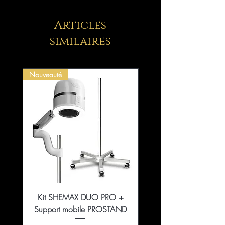
Articles
similaires
Nouveauté
Kit SHEMAX DUO PRO +
Collection That Girl Ess
Support mobile PROSTAND
5+1 en édition limitée