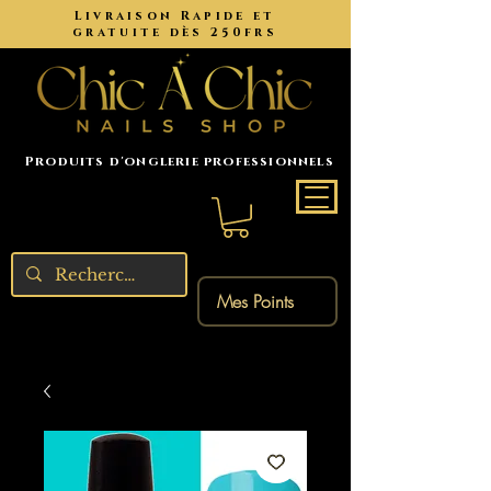
Livraison Rapide et
gratuite dès 250frs
Produits d'onglerie professionnels
Mes Points