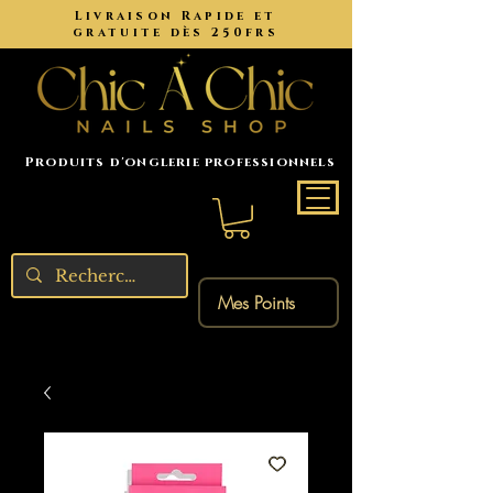
Livraison Rapide et
gratuite dès 250frs
Produits d'onglerie professionnels
Mes Points