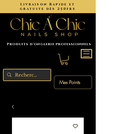
Livraison Rapide et
gratuite dès 250frs
Produits d'onglerie professionnels
Mes Points