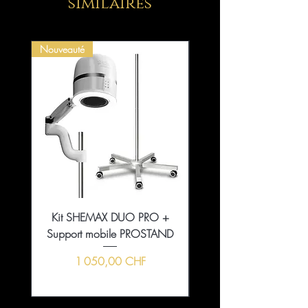
similaires
Nouveauté
Kit SHEMAX DUO PRO +
Collection That Girl Ess
Support mobile PROSTAND
5+1 en édition limitée
Prix
1 050,00 CHF