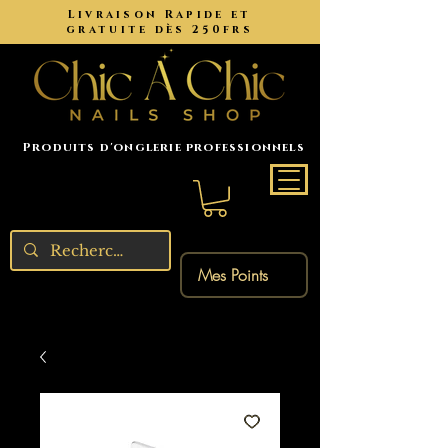
Livraison Rapide et
gratuite dès 250frs
Produits d'onglerie professionnels
Mes Points