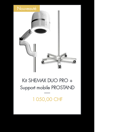
Nouveauté
Kit SHEMAX DUO PRO +
Collection That Girl Ess
Support mobile PROSTAND
5+1 en édition limitée
Prix
1 050,00 CHF