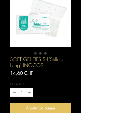
SOFT GEL TIPS S4"Stilleto
Long" INOCOS
Prix
14,60 CHF
Quantité
*
Ajouter au panier