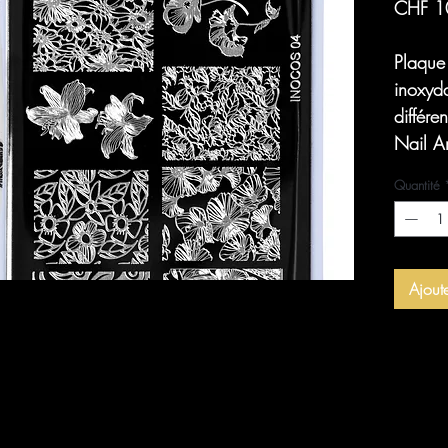
CHF 1
Plaque
inoxyd
différe
Nail A
Quantité
Ajout