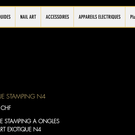
QUIDES
NAIL ART
ACCESSOIRES
APPAREILS ELECTRIQUES
Pl
UE STAMPING N4
Prix
 CHF
E STAMPING A ONGLES
ART EXOTIQUE N4