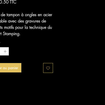
0.50 TTC
 de tampon à ongles en acier
able avec des gravures de
nts motifs pour la technique du
rt Stamping.
*
er au panier