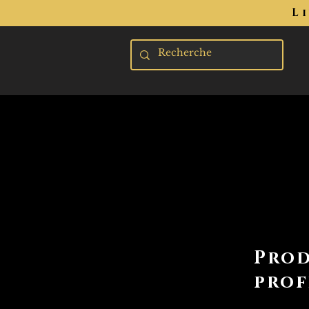
L
Prod
prof