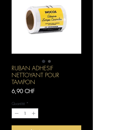
RUBAN ADHESIF
NETTOYANT POUR
TAMPON
Prix
6,90 CHF
Quantité
*