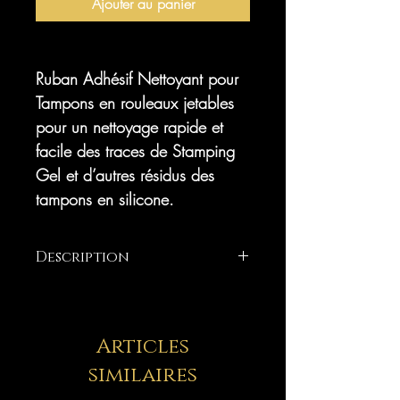
Ajouter au panier
Ruban Adhésif Nettoyant pour
Tampons en rouleaux jetables
pour un nettoyage rapide et
facile des traces de Stamping
Gel et d’autres résidus des
tampons en silicone.
Description
Ruban Adhésif Nettoyant pour
Tampons en rouleaux jetables
pour un nettoyage rapide et
Articles
facile des traces de nail art et
similaires
d’autres résidus des tampons en