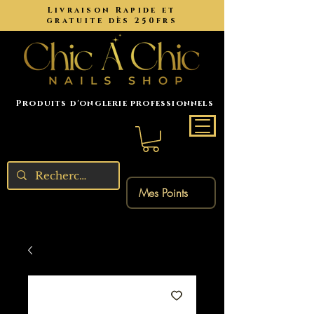
Livraison Rapide et
gratuite dès 250frs
Produits d'onglerie professionnels
Mes Points