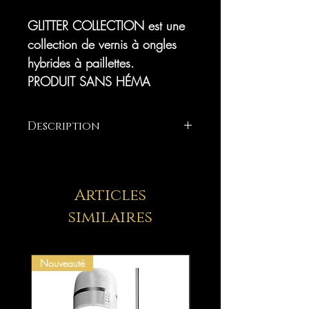
GLITTER COLLECTION est une
collection de vernis à ongles
hybrides à paillettes.
PRODUIT SANS HÉMA
Description
Makear™ Vernis à ongles hybride
UV/LED
PRODUIT SANS HÉMA
Articles
similaires
GLITTER COLLECTION est une
collection de vernis à ongles
Nouveauté
hybrides à paillettes.
Les vernis à ongles hybrides
MAKEAR garantissent durabilité